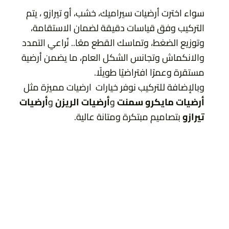
سواء اخترت أرضيات سيراميك، خشب، أو تيرازو ، يتم
التركيب وفق قياسات دقيقة لضمان الاستقامة،
وتوزيع الضغط، وتماسك القطع معًا.. نُراعي التمدد
والانكماش وتجانس الشكل العام، ما يضمن أرضية
مستقرة وعمرًا افتراضيًا طويلًا.
وبالإضافة للتركيب نوفر خيارات ارضيات مميزة مثل
أرضيات
مايكرو سمنت
و
أرضيات الريزن
و
أرضيات
تيرازو
بتصاميم مبتكرة ومتانة عالية.