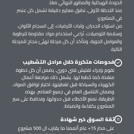
الجودة الهيكلية والمظهر النهائي معًا.
منذ اللحظة الأولى، نطبق معايير دقيقة تشمل كل عنصر
في المشروع:
من استواء الجدران، وثبات الأرضيات، إلى انسجام الألوان،
وسلامة التوصيلات. نُراعي استخدام مواد مقاومة للرطوبة
والعوامل الجوية، ونتأكد أن كل مرحلة تهيّئ بنجاح للمرحلة
التالية.
فحوصات متكررة خلال مراحل التشطيب
نقوم بإجراء تفتيش فني دوري، يضمن أن كل خطوة
منفذة كما خُطط لها. يشمل ذلك مراجعة أعمال
الكهرباء والسباكة قبل تغطيتها، اختبار توافق المواد،
وضمان التناسق العام في جميع العناصر. بهذه
الطريقة، نمنع الأخطاء قبل حدوثها، ونحافظ على سير
المشروع بكفاءة وانضباط.
ثقة السوق خير شهادة
على مدار 15+ عام أتممنا ما يقارب ال 500 مشروع