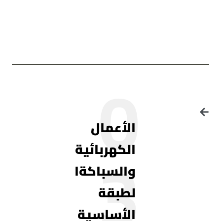
0
الأعمال
3
الكهربائية
والسباكةا
لطبقة
الأساسية