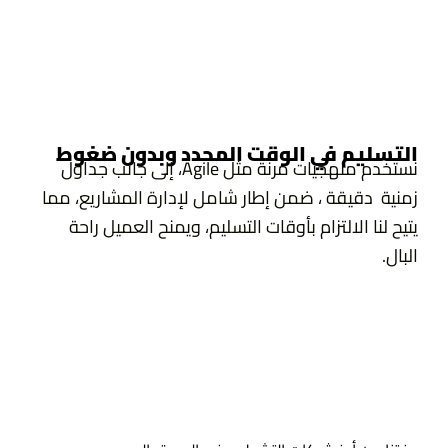
التسليم في الوقت المحدد وبدون ضغوط
نستخدم منهجيات مرنة مثل Agile، إلى جانب جداول
زمنية دقيقة ، ضمن إطار شامل لإدارة المشاريع، مما
يتيح لنا الالتزام بأوقات التسليم، ويمنح العميل راحة
البال.