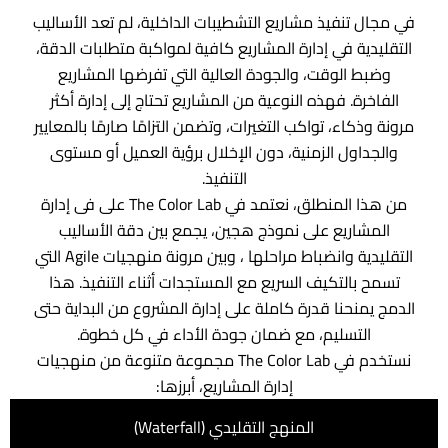
في مجال تنفيذ مشاريع التشطيبات الداخلية، لم تعد الأساليب
التقليدية في إدارة المشاريع كافية لمواكبة متطلبات الدقة،
وضبط الوقت، والجودة العالية التي تفرضها المشاريع
الفاخرة. فهذه النوعية من المشاريع تحتاج إلى إدارة أكثر
مرونة وذكاء، تواكب التغيرات، وتضمن التزامًا صارمًا بالمعايير
والجداول الزمنية، دون الإخلال برؤية العميل أو مستوى
التنفيذ.
من هذا المنطلق، نعتمد في The Color Lab على فى إدارة
المشاريع على نموذج هجين، يجمع بين دقة الأساليب
التقليدية وانضباط مراحلها ، وبين مرونة منهجيات Agile التي
تسمح بالتكيف السريع مع المستجدات أثناء التنفيذ. هذا
الدمج يمنحنا قدرة كاملة على إدارة المشروع من البداية حتى
التسليم، مع ضمان جودة الأداء في كل خطوة.
نستخدم في The Color Lab مجموعة متنوعة من منهجيات
إدارة المشاريع، أبرزها:
المنهج التقليدي (Waterfall)